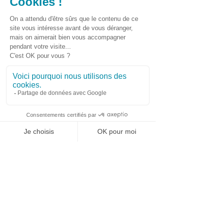
recommande vivement ! Ils sont tops ,
merci encore !
Delphine
Février 2026
ILS NOUS FONT CONFIANCE
WhatsApp
Contact urgence
428 rue Gustave Eiffel
34570 Pignan