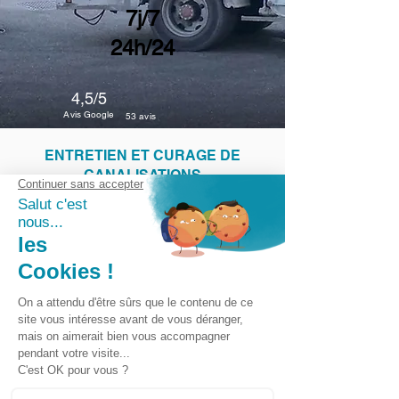
7j/7
24h/24
4,5/5
Avis Google
53 avis
ENTRETIEN ET CURAGE DE
CANALISATIONS
Assurez le bon fonctionnement de vos
réseaux grâce à nos prestations d’entretien
et de curage de canalisations sur
Montpellier et sa région. Compétente et
expérimentée, notre entreprise intervient
pour réaliser l’entretien de vos canalisations
afin d’assurer la qualité de l’écoulement et
garantir le bon état général du réseau. Si
besoin, nous pouvons vous proposer des
contrats d’entretien avec planification des
interventions.