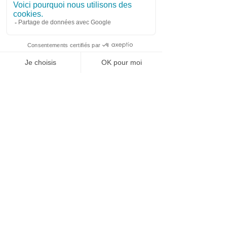
Entretien préventif et curatif des réseaux
Maintien du bon écoulement des
réseaux
Vérification de l’état général des réseaux
WhatsApp
Contact urgence
Intervention avec du matériel adapté
Intervention d’un véhicule pompeur-
hydrocureur
Contrat d’entretien avec planification des
interventions
Vous souhaitez en savoir plus sur nos
possibilités d’intervention ou obtenir un
devis ?
Contactez notre entreprise
d'assainissement
. Basés à Pignan près de
Montpellier, nous intervenons sur les
secteurs de Fabrègues, Grabels,
Vendargues, Mauguio, Lattes ainsi que sur
toute la région montpelliéraine.