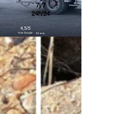
7j/7
24h/24
4,5/5
Avis Google
53 avis