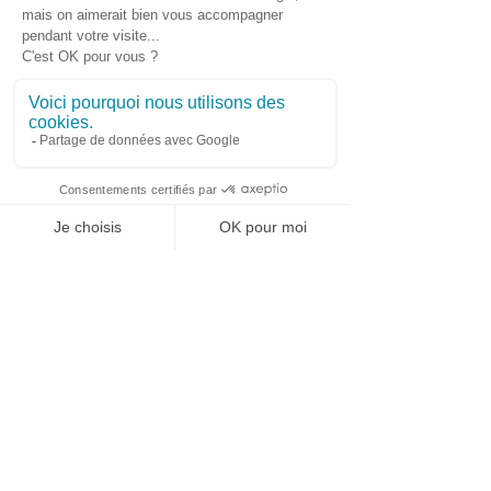
Pour assurer le bon fonctionnement du bac 
à graisse, il est important de l’entretenir au 
minimum deux fois par an. 
L’entretien d’un bac à graisse doit être fait 
faire par un expert en assainissement. Ce 
dernier effectuera la vidange du bac à 
graisse, le curage et la collecte des déchets 
graisseux. C’est pour cette raison que 
l’entretien doit être effectué par une 
WhatsApp
Contact urgence
entreprise spécialisée pour la collecte des 
déchets graisseux afin qu’ils soient recyclés 
correctement. 
Gamada Assainissement
 est une entreprise 
spécialisée dans l’entretien des bacs à 
graisse à Pignan et ses alentours. N’hésitez 
pas à nous contacter pour toute demande 
d’intervention. 